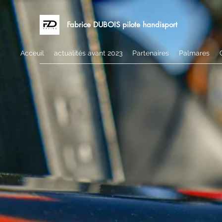
Fabrice DUBOIS pilote handisport
Acceuil
actualités avant 2023
Partenaires
Palmares