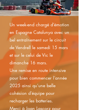
Un week-end chargé d’émotion
en Espagne Catalunya avec un
bel entraînement sur le circuit
de Vendrell le samedi 15 mars
et sur le celui de Vic le
dimanche 16 mars.
Une remise en route intensive
pour bien commencer l’année
2025 ainsi qu’une belle
cohésion d’équipe pour
recharger les batteries.
Merci à Joan Lascorz pour