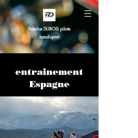
Fabrice DUBOIS pilote
handisport
entrainement
Espagne