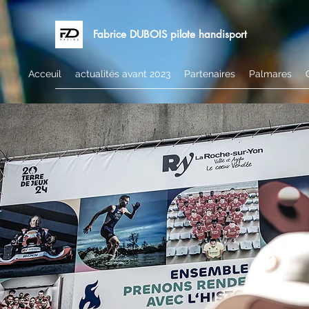
Fabrice DUBOIS pilote handisport
Acceuil
actualités avant 2023
Partenaires
Palmares