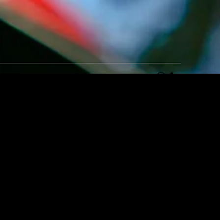
ientôt la
flamme