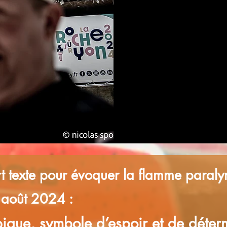
par
à L
urt texte pour évoquer la flamme paral
 août 2024 :
que, symbole d’espoir et de déterm