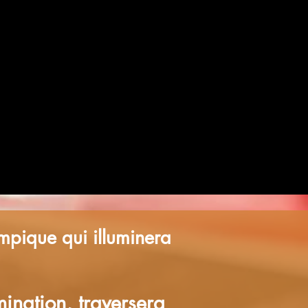
alympique
a Roche sur
Yon
ympique qui illuminera
ination, traversera