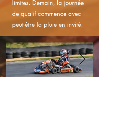
limites. Demain, la journée
de qualif commence avec
peut-être la pluie en invité.