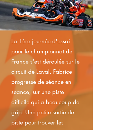
La 1ère journée d'essai
pour le championnat de
France s'est déroulée sur le
circuit de Laval. Fabrice
progresse de séance en
seance, sur une piste
difficile qui a beaucoup de
grip. Une petite sortie de
piste pour trouver les