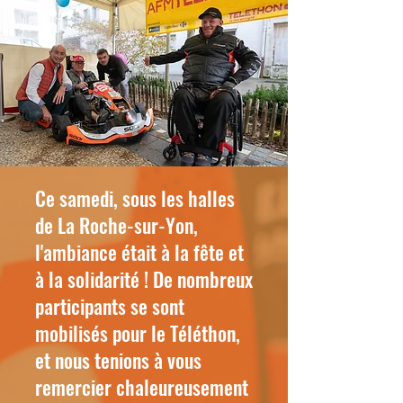
Ce samedi, sous les halles
de La Roche-sur-Yon,
l'ambiance était à la fête et
à la solidarité ! De nombreux
participants se sont
mobilisés pour le Téléthon,
et nous tenions à vous
remercier chaleureusement