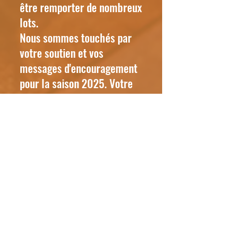
être remporter de nombreux
lots.
Nous sommes touchés par
votre soutien et vos
messages d'encouragement
pour la saison 2025. Votre
enthousiasme est notre plus
belle récompense.
Ensemble, faisons du
Téléthon un succès et
contribuons à améliorer le
quotidien de ceux qui en ont
besoin.