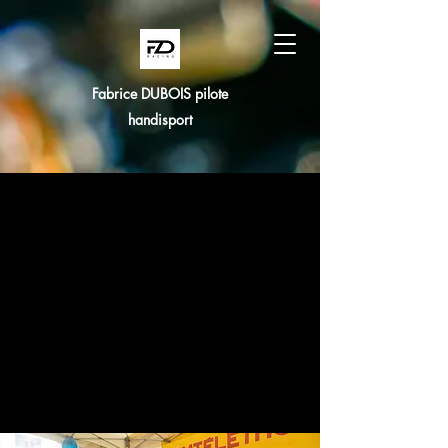
Fabrice DUBOIS pilote
handisport
Participation
au Télethon
au Hall
de La Roche sur
yon