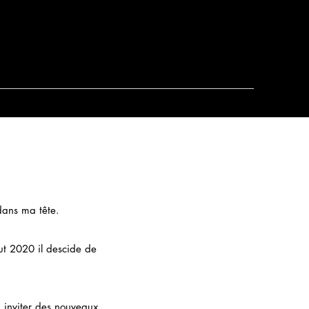
dans ma tête.
ut 2020 il descide de
t inviter des nouveaux