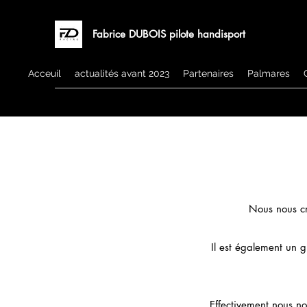
Fabrice DUBOIS pilote handisport
Acceuil
actualités avant 2023
Partenaires
Palmares
Nous nous cr
Il est également un 
Effectivement nous no