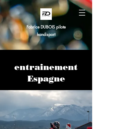
Fabrice DUBOIS pilote
handisport
entrainement
Espagne