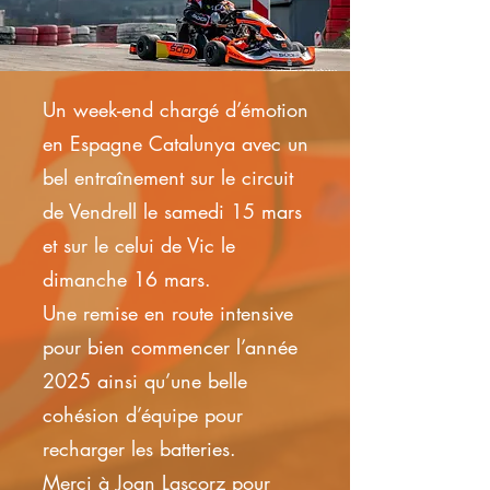
Un week-end chargé d’émotion
en Espagne Catalunya avec un
bel entraînement sur le circuit
de Vendrell le samedi 15 mars
et sur le celui de Vic le
dimanche 16 mars.
Une remise en route intensive
pour bien commencer l’année
2025 ainsi qu’une belle
cohésion d’équipe pour
recharger les batteries.
Merci à Joan Lascorz pour