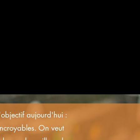
objectif aujourd'hui :
 incroyables. On veut