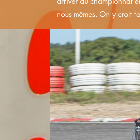
arriver au championnat en
nous-mêmes. On y croit fo